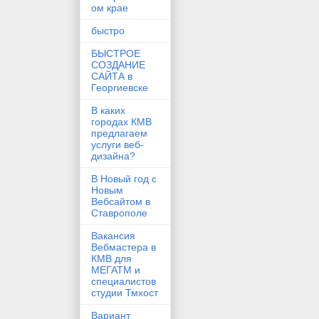
ом крае
быстро
БЫСТРОЕ
СОЗДАНИЕ
САЙТА в
Георгиевске
В каких
городах КМВ
предлагаем
услуги веб-
дизайна?
В Новый год с
Новым
Вебсайтом в
Ставрополе
Вакансия
Вебмастера в
КМВ для
МЕГАТМ и
специалистов
студии Тмхост
Вариант