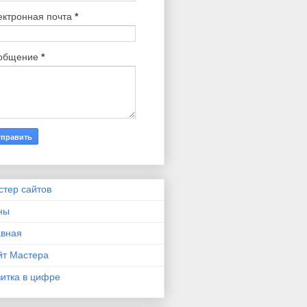
ектронная почта
*
общение
*
стер сайтов
ны
авная
йт Мастера
итка в цифре