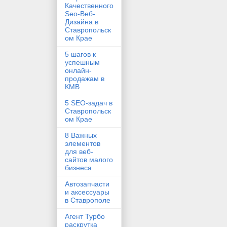
Качественного
Seo-Веб-
Дизайна в
Ставропольск
ом Крае
5 шагов к
успешным
онлайн-
продажам в
КМВ
5 SEO-задач в
Ставропольск
ом Крае
8 Важных
элементов
для веб-
сайтов малого
бизнеса
Автозапчасти
и аксессуары
в Ставрополе
Агент Турбо
раскрутка