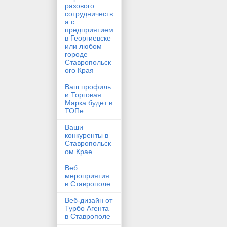
разового
сотрудничеств
а с
предприятием
в Георгиевске
или любом
городе
Ставропольск
ого Края
Ваш профиль
и Торговая
Марка будет в
ТОПе
Ваши
конкуренты в
Ставропольск
ом Крае
Веб
мероприятия
в Ставрополе
Веб-дизайн от
Турбо Агента
в Ставрополе