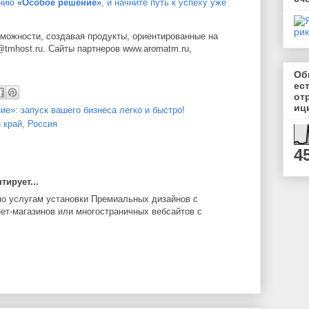
анию
«Особое решение»
, и начните путь к успеху уже
можности, создавая продукты, ориентированные на
o@tmhost.ru. Сайты партнеров www.aromatm.ru,
Об
ес
от
иц
е»: запуск вашего бизнеса легко и быстро!
 край, Россия
4
ирует...
о услугам установки Премиальных дизайнов с
ет-магазинов или многостраничных вебсайтов с