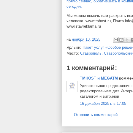
прямо сейчас, обратившись в комп
сегодня.
Мы можем помочь вам раскрыть воз
человека. www.tmhost.ru, Почта inf
www.stavreklama.ru
на
ноября 13, 2025
Ярлыки:
Пакет услуг «Особое решени
Место:
Ставрополь, Ставропольский
1 комментарий:
TMHOST и MEGATM
коммент
Удивительное предложение п
редактированием для Интерн
каталогом и витриной
16 декабря 2025 г. в 17:05
Отправить комментарий