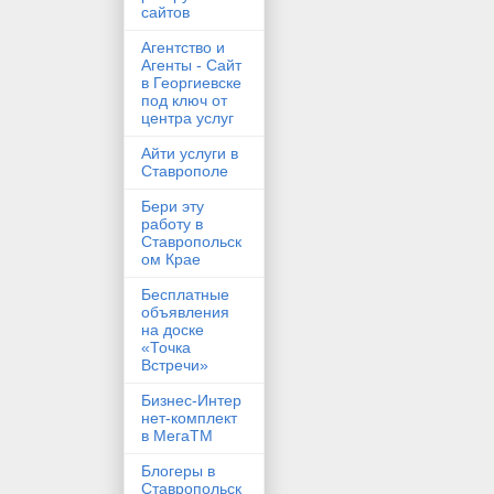
сайтов
Агентство и
Агенты - Сайт
в Георгиевске
под ключ от
центра услуг
Айти услуги в
Ставрополе
Бери эту
работу в
Ставропольск
ом Крае
Бесплатные
объявления
на доске
«Точка
Встречи»
Бизнес‑Интер
нет‑комплект
в МегаТМ
Блогеры в
Ставропольск