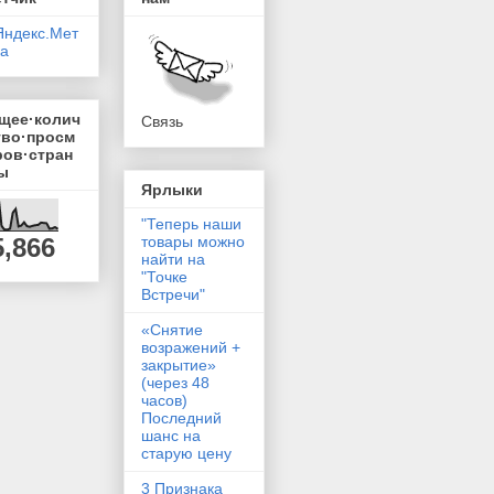
щее·колич
Связь
тво·просм
ров·стран
ы
Ярлыки
"Теперь наши
5,866
товары можно
найти на
"Точке
Встречи"
«Снятие
возражений +
закрытие»
(через 48
часов)
Последний
шанс на
старую цену
3 Признака