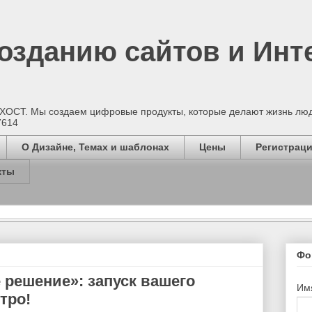
созданию сайтов и Инт
МХОСТ. Мы создаем цифровые продукты, которые делают жизнь лю
7614
О Дизайне, Темах и шаблонах
Цены
Регистраци
кты
Фо
 решение»: запуск вашего
Им
тро!