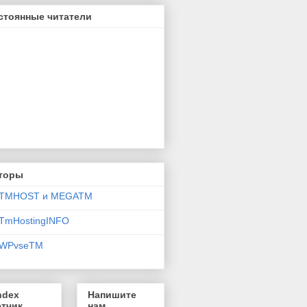
стоянные читатели
торы
TMHOST и MEGATM
TmHostingINFO
WPvseTM
ndex
Напишите
етчик
нам